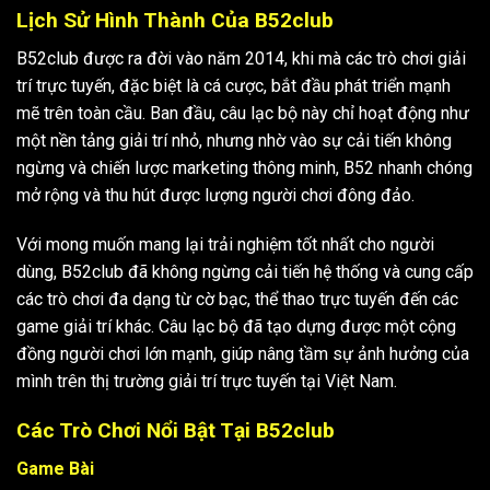
Lịch Sử Hình Thành Của B52club
B52club được ra đời vào năm 2014, khi mà các trò chơi giải
trí trực tuyến, đặc biệt là cá cược, bắt đầu phát triển mạnh
mẽ trên toàn cầu. Ban đầu, câu lạc bộ này chỉ hoạt động như
một nền tảng giải trí nhỏ, nhưng nhờ vào sự cải tiến không
ngừng và chiến lược marketing thông minh, B52 nhanh chóng
mở rộng và thu hút được lượng người chơi đông đảo.
Với mong muốn mang lại trải nghiệm tốt nhất cho người
dùng, B52club đã không ngừng cải tiến hệ thống và cung cấp
các trò chơi đa dạng từ cờ bạc, thể thao trực tuyến đến các
game giải trí khác. Câu lạc bộ đã tạo dựng được một cộng
đồng người chơi lớn mạnh, giúp nâng tầm sự ảnh hưởng của
mình trên thị trường giải trí trực tuyến tại Việt Nam.
Các Trò Chơi Nổi Bật Tại B52club
Game Bài