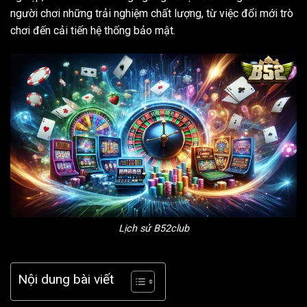
người chơi những trải nghiệm chất lượng, từ việc đổi mới trò
chơi đến cải tiến hệ thống bảo mật.
Lịch sử B52club
Nội dung bài viết